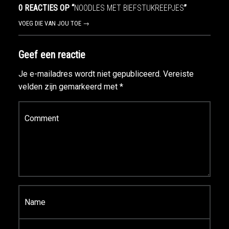
0 REACTIES OP “
NOODLES MET BIEFSTUKREEPJES
”
VOEG DIE VAN JOU TOE →
Geef een reactie
Je e-mailadres wordt niet gepubliceerd.
Vereiste
velden zijn gemarkeerd met
*
Reactie
*
Naam
*
E-mail
*