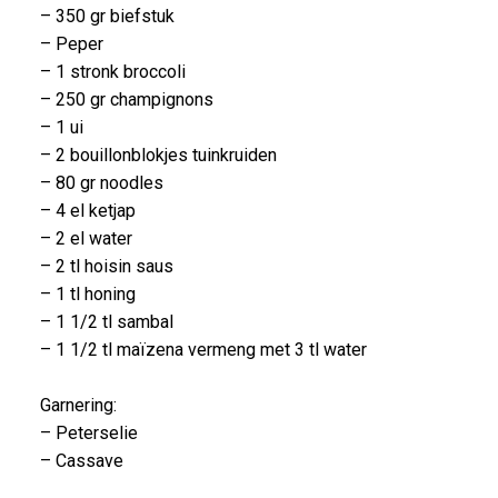
– 350 gr biefstuk
– Peper
– 1 stronk broccoli
– 250 gr champignons
– 1 ui
– 2 bouillonblokjes tuinkruiden
– 80 gr noodles
– 4 el ketjap
– 2 el water
– 2 tl hoisin saus
– 1 tl honing
– 1 1/2 tl sambal
– 1 1/2 tl maïzena vermeng met 3 tl water
Garnering:
– Peterselie
– Cassave