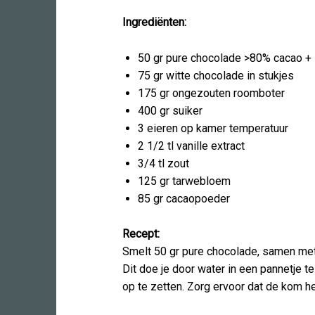
Ingrediënten:
50 gr pure chocolade >80% cacao + 7
75 gr witte chocolade in stukjes
175 gr ongezouten roomboter
400 gr suiker
3 eieren op kamer temperatuur
2 1/2 tl vanille extract
3/4 tl zout
125 gr tarwebloem
85 gr cacaopoeder
Recept:
Smelt 50 gr pure chocolade, samen met
Dit doe je door water in een pannetje t
op te zetten. Zorg ervoor dat de kom het