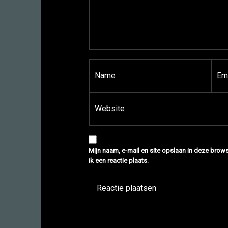
Naam
*
E-mail
*
Site
Mijn naam, e-mail en site opslaan in deze bro
ik een reactie plaats.