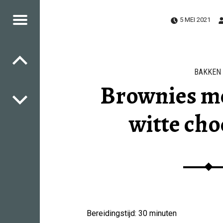
Menu
5 MEI 2021
Berichtnavigatie
SIES
SHES
ICIOUS
HES
BAKKEN
Brownies me
witte cho
Bereidingstijd: 30 minuten