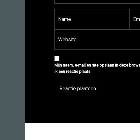
Naam
*
E-mail
*
Site
Mijn naam, e-mail en site opslaan in deze bro
ik een reactie plaats.