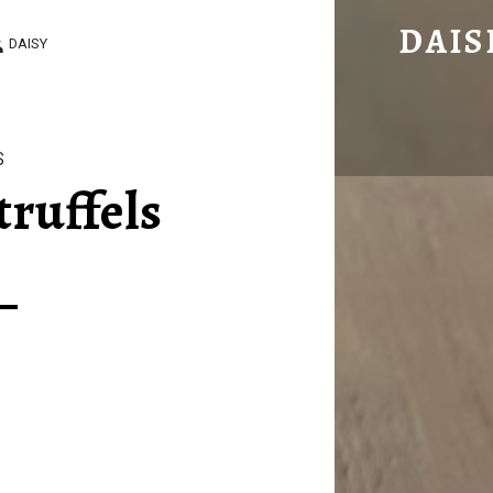
SLAGROOM TRUFFELS – DAISIES DELICIOUS DISHES
DAIS
DAISY
Easy to cook, delicious to eat!
S
ruffels