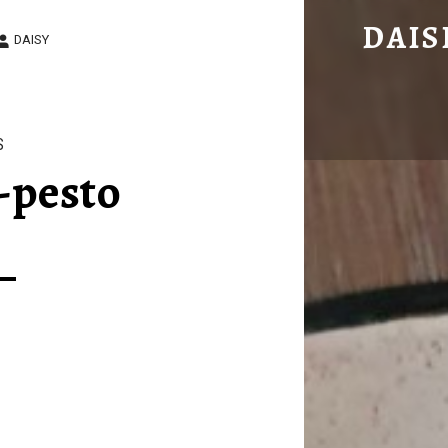
PASTA KIP-PESTO – DAISIES DELICIOUS DISHES
DAIS
DAISY
Easy to cook, delicious to eat!
S
-pesto