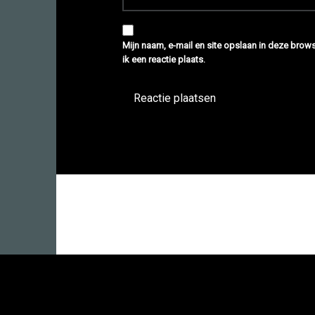
Mijn naam, e-mail en site opslaan in deze bro
ik een reactie plaats.
© 2026
Daisies Delicious Dishes
|
Gebru
Privacybeleid
|
Terug 