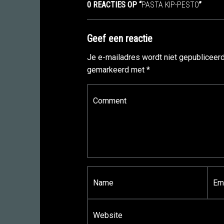
0 REACTIES OP “
PASTA KIP-PESTO
”
Geef een reactie
Je e-mailadres wordt niet gepubliceerd
gemarkeerd met
*
Reactie
*
Naam
*
E-mail
*
Site