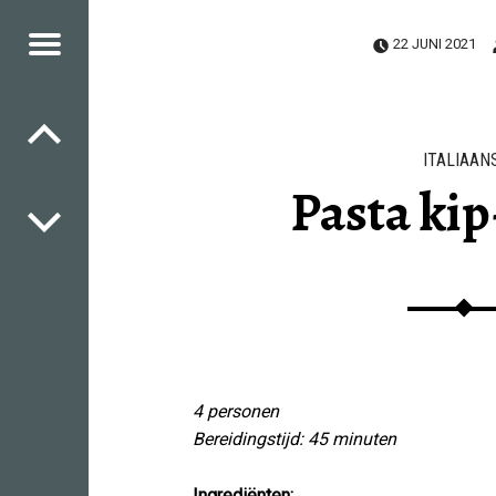
Menu
22 JUNI 2021
Berichtnavigatie
SIES
HES
ICIOUS
HES
ITALIAAN
Pasta kip
4 personen
Bereidingstijd: 45 minuten
Ingrediënten: