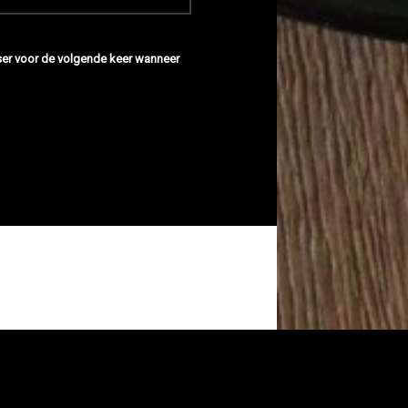
wser voor de volgende keer wanneer
ikt
Receptar
WordPress
thema.
|
naar boven ↑