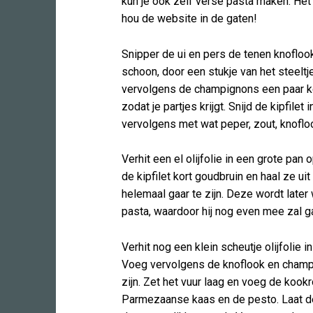
kun je ook zelf verse pasta maken. Het 
hou de website in de gaten!
Snipper de ui en pers de tenen knoflo
schoon, door een stukje van het steeltje
vervolgens de champignons een paar ke
zodat je partjes krijgt. Snijd de kipfilet
vervolgens met wat peper, zout, knoflo
Verhit een el olijfolie in een grote pan
de kipfilet kort goudbruin en haal ze uit
helemaal gaar te zijn. Deze wordt late
pasta, waardoor hij nog even mee zal ga
Verhit nog een klein scheutje olijfolie in
Voeg vervolgens de knoflook en champi
zijn. Zet het vuur laag en voeg de koo
Parmezaanse kaas en de pesto. Laat d