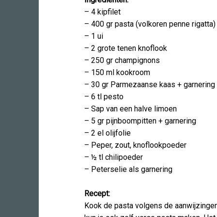
– 4 kipfilet
– 400 gr pasta (volkoren penne rigatta)
– 1 ui
– 2 grote tenen knoflook
– 250 gr champignons
– 150 ml kookroom
– 30 gr Parmezaanse kaas + garnering
– 6 tl pesto
– Sap van een halve limoen
– 5 gr pijnboompitten + garnering
– 2 el olijfolie
– Peper, zout, knoflookpoeder
– ½ tl chilipoeder
– Peterselie als garnering
Recept:
Kook de pasta volgens de aanwijzingen