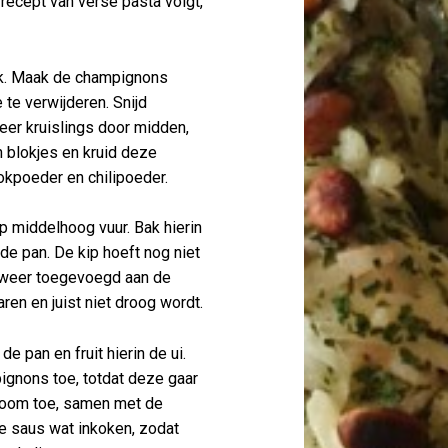
recept van verse pasta volgt,
ok. Maak de champignons
 te verwijderen. Snijd
er kruislings door midden,
 in blokjes en kruid deze
okpoeder en chilipoeder.
 op middelhoog vuur. Bak hierin
 de pan. De kip hoeft nog niet
r weer toegevoegd aan de
ren en juist niet droog wordt.
 de pan en fruit hierin de ui.
gnons toe, totdat deze gaar
kroom toe, samen met de
e saus wat inkoken, zodat