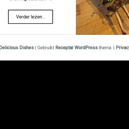
“Focaccia”
Verder lezen
…
Delicious Dishes
|
Gebruikt
Receptar
WordPress
thema.
|
Privac