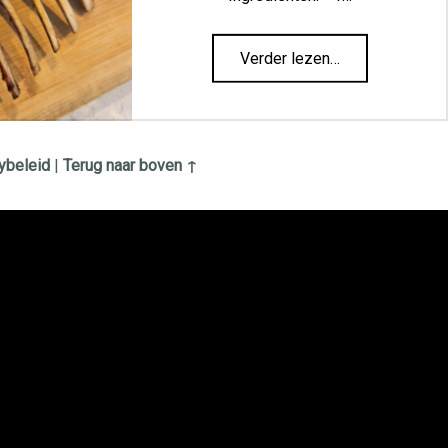
“Lamsrack”
Verder lezen
…
ybeleid
|
Terug naar boven ↑