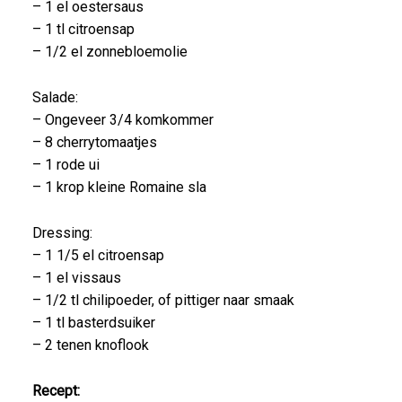
– 1 el oestersaus
– 1 tl citroensap
– 1/2 el zonnebloemolie
Salade:
– Ongeveer 3/4 komkommer
– 8 cherrytomaatjes
– 1 rode ui
– 1 krop kleine Romaine sla
Dressing:
– 1 1/5 el citroensap
– 1 el vissaus
– 1/2 tl chilipoeder, of pittiger naar smaak
– 1 tl basterdsuiker
– 2 tenen knoflook
Recept: