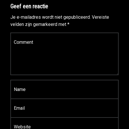
Geef een reactie
Je e-mailadres wordt niet gepubliceerd.
Vereiste
velden zijn gemarkeerd met
*
Reactie
*
Naam
*
E-mail
*
Site