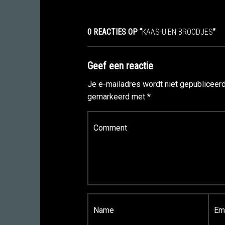
0 REACTIES OP “
KAAS-UIEN BROODJES
”
Geef een reactie
Je e-mailadres wordt niet gepubliceerd
gemarkeerd met
*
Reactie
*
Naam
*
E-mail
*