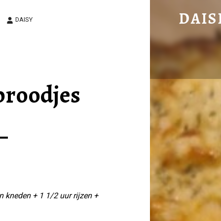
KAAS-UIEN BROODJES – DAISIES DELICIOUS DISHES
DAIS
DAISY
Easy to cook, delicious to eat!
broodjes
n kneden + 1 1/2 uur rijzen +