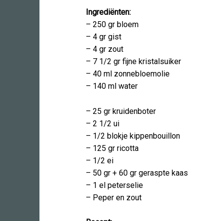
Ingrediënten:
– 250 gr bloem
– 4 gr gist
– 4 gr zout
– 7 1/2 gr fijne kristalsuiker
– 40 ml zonnebloemolie
– 140 ml water
– 25 gr kruidenboter
– 2 1/2 ui
– 1/2 blokje kippenbouillon
– 125 gr ricotta
– 1/2 ei
– 50 gr + 60 gr geraspte kaas
– 1 el peterselie
– Peper en zout