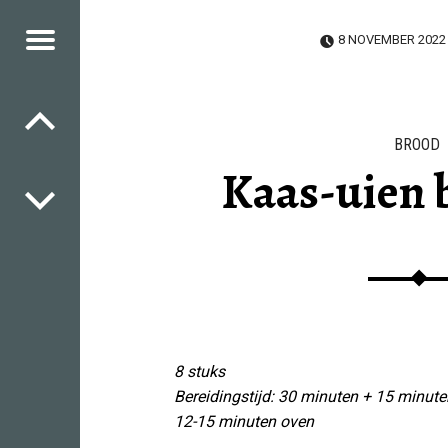
Menu
8 NOVEMBER 2022
Berichtnavigatie
SIES
HES
ICIOUS
HES
BROOD
Kaas-uien 
8 stuks
Bereidingstijd: 30 minuten + 15 minute
12-15 minuten oven