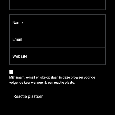
Naam
*
E-mail
*
Site
Mijn naam, e-mail en site opslaan in deze browser voor de
volgende keer wanneer ik een reactie plaats.