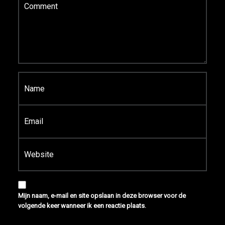
Naam
*
E-mail
*
Site
Mijn naam, e-mail en site opslaan in deze browser voor de
volgende keer wanneer ik een reactie plaats.