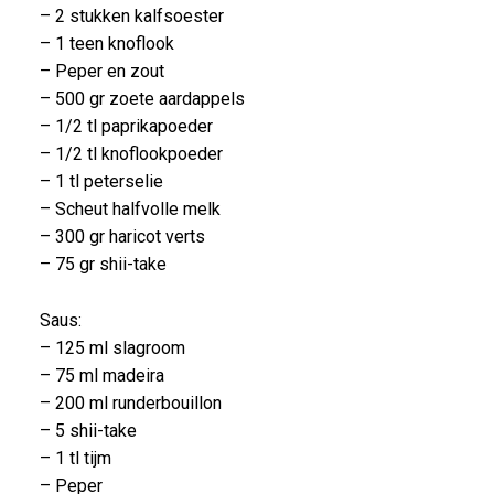
– 2 stukken kalfsoester
– 1 teen knoflook
– Peper en zout
– 500 gr zoete aardappels
– 1/2 tl paprikapoeder
– 1/2 tl knoflookpoeder
– 1 tl peterselie
– Scheut halfvolle melk
– 300 gr haricot verts
– 75 gr shii-take
Saus:
– 125 ml slagroom
– 75 ml madeira
– 200 ml runderbouillon
– 5 shii-take
– 1 tl tijm
– Peper