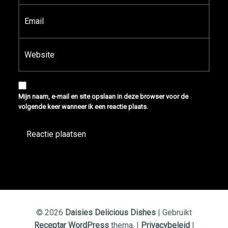
E-mail
*
Site
Mijn naam, e-mail en site opslaan in deze browser voor de
volgende keer wanneer ik een reactie plaats.
© 2026
Daisies Delicious Dishes
|
Gebruikt
Receptar
WordPress
thema.
|
Privacybeleid
|