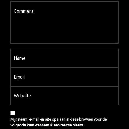
Reactie
*
Naam
*
E-mail
*
Site
Mijn naam, e-mail en site opslaan in deze browser voor de
volgende keer wanneer ik een reactie plaats.